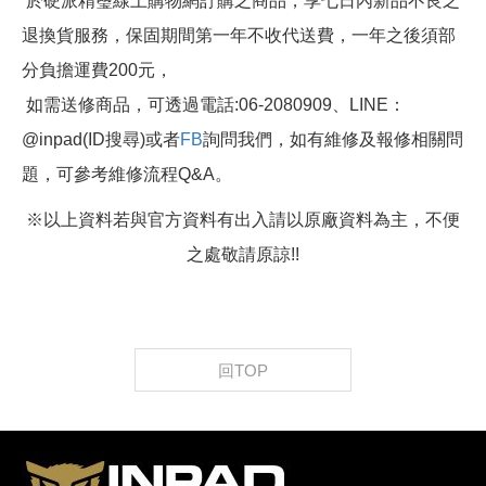
於硬派精璽線上購物網訂購之商品，享七日內新品不良之
退換貨服務，保固期間第一年不收代送費，一年之後須部
分負擔運費200元，
如需送修商品，可透過電話:06-2080909、LINE：
@inpad(ID搜尋)或者
FB
詢問我們，如有維修及報修相關問
題，可參考維修流程Q&A。
※以上資料若與官方資料有出入請以原廠資料為主，不便
之處敬請原諒!!
回TOP