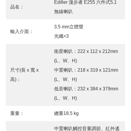
Edifier 漫步者 E255 六件式5.1
品名：
無線喇叭
3.5 mm立體聲
輸入介面：
光纖×3
衛星喇叭：222 x 112 x 212mm
(L、W、H)
尺寸(長 x 寬 x
中置喇叭：218 x 319 x 121mm
高)：
(L、W、H)
低音喇叭：232 x 384 x 379mm
(L、W、H)
重量：
總重18.5 kg
中置喇叭觸控音量調節、紅外遙