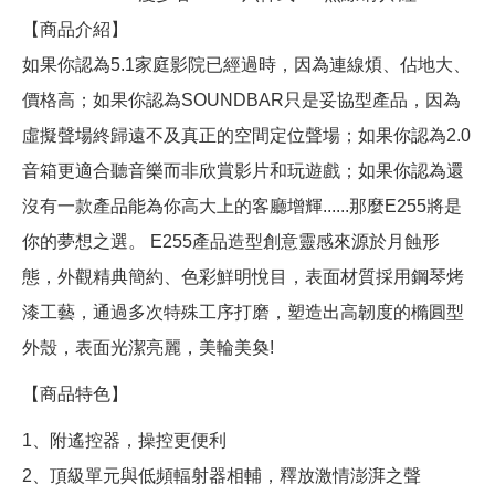
【商品介紹】
如果你認為5.1家庭影院已經過時，因為連線煩、佔地大、
價格高；如果你認為SOUNDBAR只是妥協型產品，因為
虛擬聲場終歸遠不及真正的空間定位聲場；如果你認為2.0
音箱更適合聽音樂而非欣賞影片和玩遊戲；如果你認為還
沒有一款產品能為你高大上的客廳增輝......那麼E255將是
你的夢想之選。 E255產品造型創意靈感來源於月蝕形
態，外觀精典簡約、色彩鮮明悅目，表面材質採用鋼琴烤
漆工藝，通過多次特殊工序打磨，塑造出高韌度的橢圓型
外殼，表面光潔亮麗，美輪美奐!
【商品特色】
1、附遙控器，操控更便利
2、頂級單元與低頻輻射器相輔，釋放激情澎湃之聲