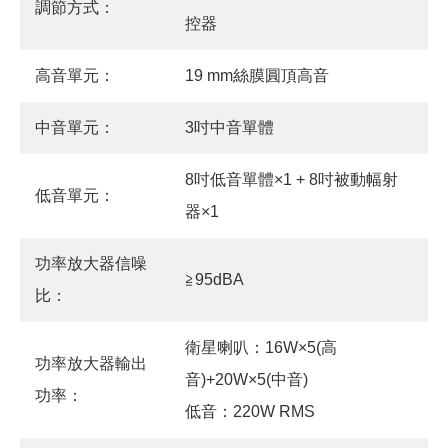
調節方式：
控器
高音單元：
19 mm絲膜圓頂高音
中音單元：
3吋中音單體
8吋低音單體×1 + 8吋被動幅射
低音單元：
器×1
功率放大器信噪
≧95dBA
比：
衛星喇叭：16W×5(高
功率放大器輸出
音)+20W×5(中音)
功率：
低音：220W RMS