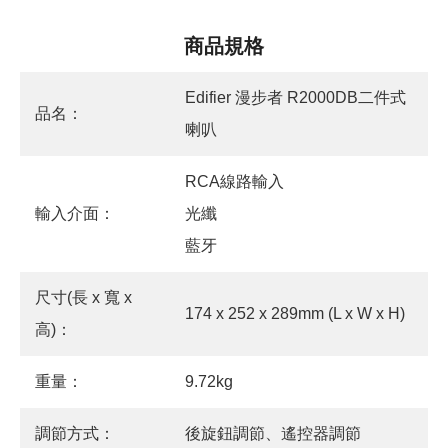
商品規格
Edifier 漫步者 R2000DB二件式
品名：
喇叭
RCA線路輸入
輸入介面：
光纖
藍牙
尺寸(長 x 寬 x
174 x 252 x 289mm (L x W x H)
高)：
重量：
9.72kg
調節方式：
後旋鈕調節、遙控器調節