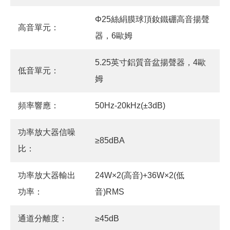
Φ25絲絹膜球頂釹鐵硼高音揚聲
高音單元：
器，6歐姆
5.25英寸鋁質音盆揚聲器，4歐
低音單元：
姆
頻率響應：
50Hz-20kHz(±3dB)
功率放大器信噪
≥85dBA
比：
功率放大器輸出
24W×2(高音)+36W×2(低
功率：
音)RMS
通道分離度：
≥45dB