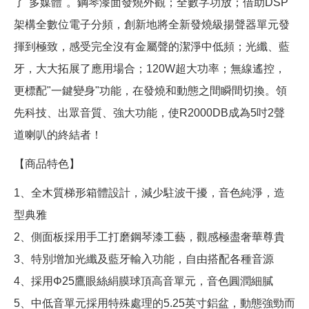
了"多媒體"。鋼琴漆面發燒外觀；全數字功放；借助DSP
架構全數位電子分頻，創新地將全新發燒級揚聲器單元發
揮到極致，感受完全沒有金屬聲的潔淨中低頻；光纖、藍
牙，大大拓展了應用場合；120W超大功率；無線遙控，
更標配"一鍵變身"功能，在發燒和動態之間瞬間切換。領
先科技、出眾音質、強大功能，使R2000DB成為5吋2聲
道喇叭的終結者！
【商品特色】
1、全木質梯形箱體設計，減少駐波干擾，音色純淨，造
型典雅
2、側面板採用手工打磨鋼琴漆工藝，觀感極盡奢華尊貴
3、特別增加光纖及藍牙輸入功能，自由搭配各種音源
4、採用Φ25鷹眼絲絹膜球頂高音單元，音色圓潤細膩
5、中低音單元採用特殊處理的5.25英寸鋁盆，動態強勁而