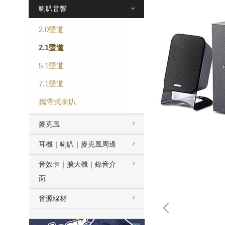
喇叭音響
2.0聲道
2.1聲道
5.1聲道
7.1聲道
攜帶式喇叭
麥克風
耳機｜喇叭｜麥克風周邊
音效卡｜擴大機｜錄音介
面
音源線材