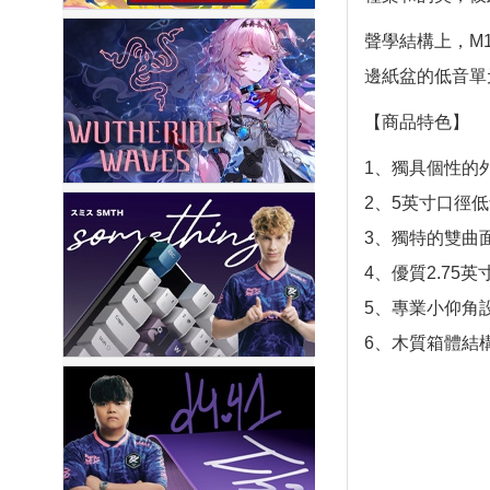
聲學結構上，M
邊紙盆的低音單
【商品特色】
1、獨具個性的
2、5英寸口徑
3、獨特的雙曲
4、優質2.75
5、專業小仰角
6、木質箱體結