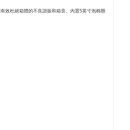
能有效杜絕箱體的不良諧振和箱音。內置5英寸泡棉懸