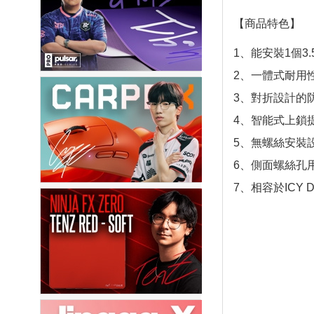
【商品特色】
1、能安裝1個3.
2、一體式耐用
3、對折設計的
4、智能式上鎖
5、無螺絲安裝設計
6、側面螺絲孔用
7、相容於ICY 