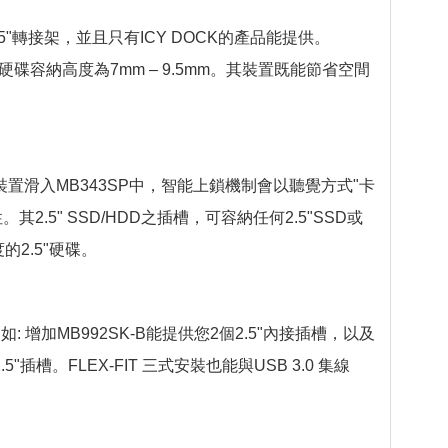
5"轉接架，並且只有ICY DOCK的產品能提供。
而其硬碟容納高度為7mm – 9.5mm。其裝置既能節省空間
"裝置滑入MB343SP中，智能上鎖機制會以聽覺方式"卡
5" SSD/HDD之插槽，可容納任何2.5"SSD或
2.5"硬碟。
: 增加MB992SK-B能提供您2個2.5"內接插槽，以及
5"插槽。FLEX-FIT 三式安裝也能與USB 3.0 集線