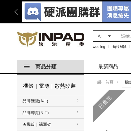
All
wooting
無線滑鼠
商品分類
最新商品
首頁
機殼｜電源｜散熱改裝
已售完
品牌總覽(A-L)
品牌總覽(N-T)
★機殼｜裸測架