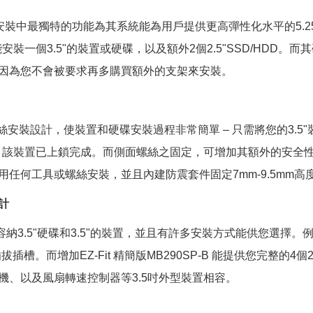
 三式安裝中最獨特的功能為其系統能為用戶提供更高彈性化水平的5.2
統能安裝一個3.5"的裝置或硬碟，以及額外2個2.5"SSD/HDD。
因為您不會被要求再多購買額外的支架來安裝。
無螺絲安裝設計，使裝置和硬碟安裝過程非常簡單 – 只需將您的3.5
該裝置已上鎖完成。而側面螺絲之固定，可增加其額外的安全性。其2.
任何工具或螺絲安裝，並且內建防震套件固定7mm-9.5mm高度的
計
能容納3.5"硬碟和3.5"的裝置，並且有許多安裝方式能供您選擇。例如
插拔插槽。而增加EZ-Fit 精簡版MB290SP-B 能提供您完整的4個2.
機、以及風扇轉速控制器等3.5吋外型裝置相容。