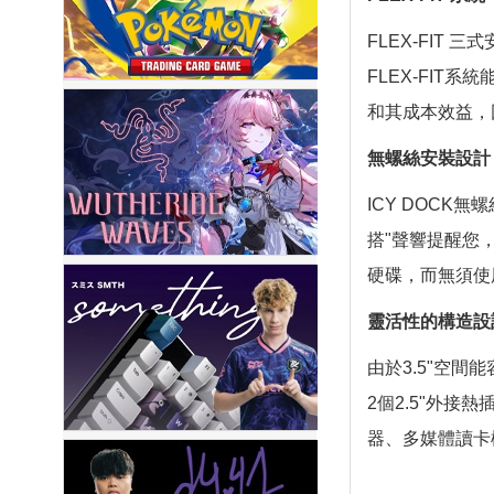
FLEX-FIT
FLEX-FIT系
和其成本效益，
無螺絲安裝設計
ICY DOCK
搭"聲響提醒您，
硬碟，而無須使用
靈活性的構造設
由於3.5"空間
2個2.5"外接熱
器、多媒體讀卡