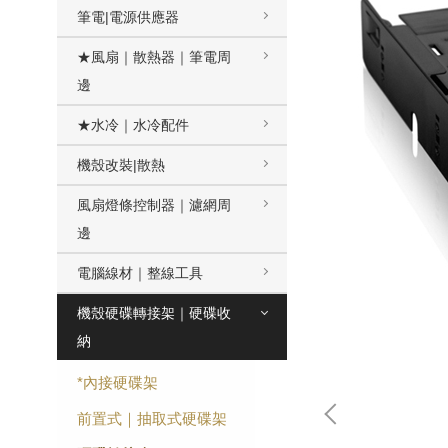
筆電|電源供應器
★風扇｜散熱器｜筆電周
邊
★水冷｜水冷配件
機殼改裝|散熱
風扇燈條控制器｜濾網周
邊
電腦線材｜整線工具
機殼硬碟轉接架｜硬碟收
納
*內接硬碟架
前置式｜抽取式硬碟架