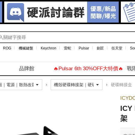
ROG
機械鍵盤
Keychron
雷蛇
Pulsar
劍匠
任天堂
So
品牌館
🔥Pulsar 6th 30%OFF大特價🔥
戰
硬碟轉接盒
ICYD
ICY
架