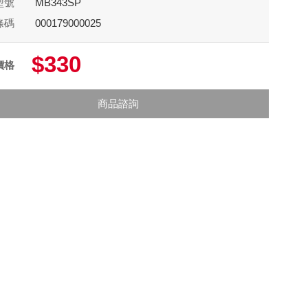
型號
MB343SP
條碼
000179000025
$330
價格
商品諮詢