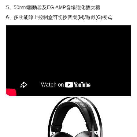
5、50mm驅動器及EG-AMP音場強化擴大機
6、多功能線上控制盒可切換音樂(M)/遊戲(G)模式