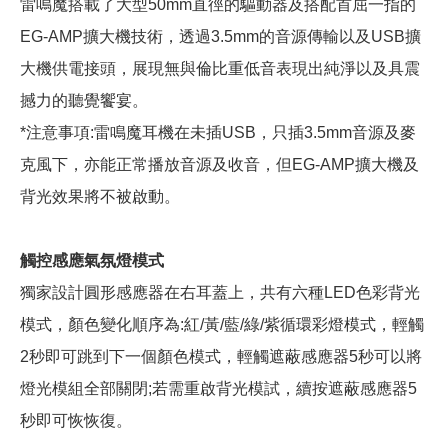
雷鳴魔搭載了大型50mm直徑的驅動器及搭配首屈一指的
EG-AMP擴大機技術，透過3.5mm的音源傳輸以及USB擴
大機供電接頭，展現無與倫比重低音表現出純淨以及具震
撼力的聽覺饗宴。
*注意事項:雷鳴魔耳機在未插USB，只插3.5mm音源及麥
克風下，亦能正常播放音源及收音，但EG-AMP擴大機及
背光效果將不被啟動。
觸控感應氣氛燈模式
獨家設計圓形感應器在右耳蓋上，共有六種LED色彩背光
模式，顏色變化順序為:紅/黃/藍/綠/紫循環彩燈模式，輕觸
2秒即可跳到下一個顏色模式，輕觸遮蔽感應器5秒可以將
燈光模組全部關閉;若需重啟背光模試，續按遮蔽感應器5
秒即可恢恢復。