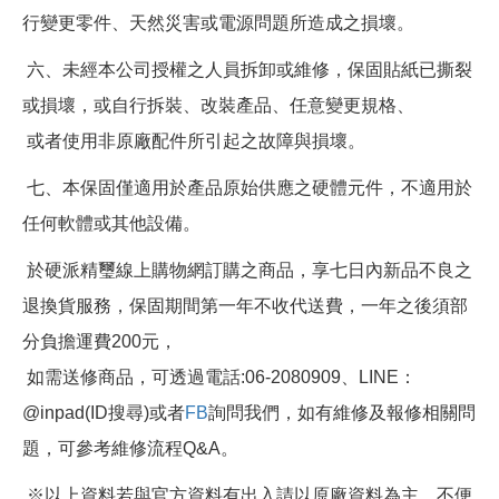
行變更零件、天然災害或電源問題所造成之損壞。
六、未經本公司授權之人員拆卸或維修，保固貼紙已撕裂
或損壞，或自行拆裝、改裝產品、任意變更規格、
或者使用非原廠配件所引起之故障與損壞。
七、本保固僅適用於產品原始供應之硬體元件，不適用於
任何軟體或其他設備。
於硬派精璽線上購物網訂購之商品，享七日內新品不良之
退換貨服務，保固期間第一年不收代送費，一年之後須部
分負擔運費200元，
如需送修商品，可透過電話:06-2080909、LINE：
@inpad(ID搜尋)或者
FB
詢問我們，如有維修及報修相關問
題，可參考維修流程Q&A。
※以上資料若與官方資料有出入請以原廠資料為主，不便