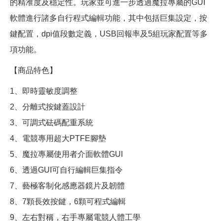
的精准度及穩定性。玩家並可進一步透過魔拉專屬的GUI
軟體進行諸多自行程式編輯功能，其中包括巨集設定，按
鍵配置，dpi值段數定義，USB回報率及5組玩家配置等多
項功能。
【商品特色】
1、即時靈敏度調整
2、分離式按鍵蓋設計
3、可調式砝碼配重系統
4、電競專用超大PTFE腳墊
5、魔拉專屬使用者介面軟體GUI
6、透過GUI可自行編輯巨集指令
7、藝極客制化感應器鏡片及韌體
8、7顆長效按鍵，6顆可程式編輯
9、左右對稱，右手專屬電競人體工學