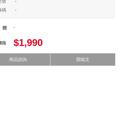
型號
-
條碼
-
-
軸體
$1,990
價格
商品諮詢
開箱文