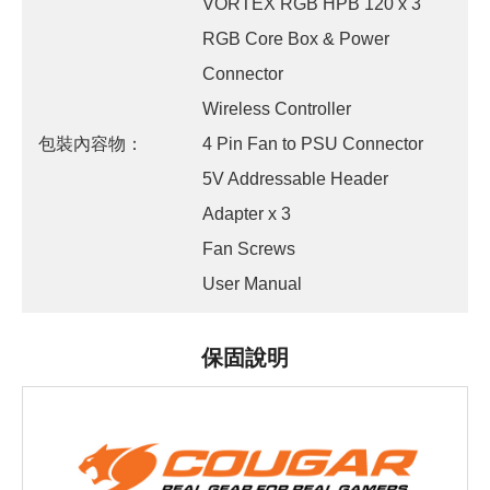
VORTEX RGB HPB 120 x 3
RGB Core Box & Power
Connector
Wireless Controller
包裝內容物：
4 Pin Fan to PSU Connector
5V Addressable Header
Adapter x 3
Fan Screws
User Manual
保固說明