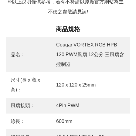
以上說明僅供參考，若有不符請以原廠官方網站為主，
※
不便之處敬請見諒
!
商品規格
Cougar VORTEX RGB HPB
品名：
120 PWM風扇 12公分 三風扇含
控制器
尺寸(長 x 寬 x
120 x 120 x 25mm
高)：
風扇接頭：
4Pin PWM
線長：
600mm