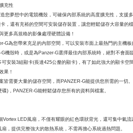
擴充性
r-G打造您夢想中的電競機殼，可確保內部系統的高度擴充性，支援
的顯卡，還有充裕的空間可安裝儲存裝置，讓您輕鬆儲存大容量的檔案與
與更多高規格的影像處理硬體設備！
zer-G為您帶來充足的內部空間，可以安裝市面上最熱門的主機板(Mini ITX
er-G機殼時，或是為Panzer-G選擇最佳內部系統時，絕對不會
多可安裝3組顯卡(長達425公釐的顯卡)，有了如此強大的顯卡
效果！
案皆需要大量的儲存空間，而PANZER-G能提供您所需的一切。可
D硬碟)，PANZER-G能輕鬆儲存您所有的資料與檔案。
內建3個Vortex LED風扇，不僅有耀眼的紅色環狀背光，還可集中氣
風扇，提供完整強大的散熱系統，不需再擔心系統過熱問題。