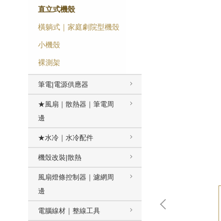
直立式機殼
橫躺式｜家庭劇院型機殼
小機殼
裸測架
筆電|電源供應器
★風扇｜散熱器｜筆電周
邊
★水冷｜水冷配件
機殼改裝|散熱
風扇燈條控制器｜濾網周
邊
電腦線材｜整線工具