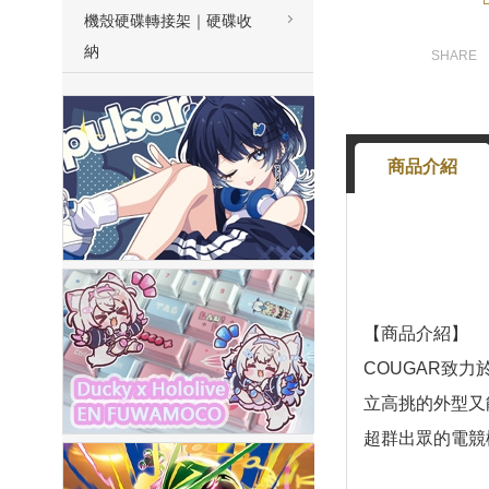
機殼硬碟轉接架｜硬碟收
納
商品介紹
【商品介紹】
COUGAR致
立高挑的外型又能
超群出眾的電競