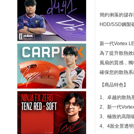
簡約俐落的儲存
HDD/SSD
新一代Vortex 
為了提升散熱效能
風扇的質感，獨
確保您的散熱系
【商品特色】
1、卓越的散熱
2、新一代Vorte
3、極致的高階
4、4面全景透