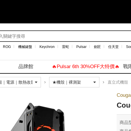
ROG
機械鍵盤
Keychron
雷蛇
Pulsar
劍匠
任天堂
So
品牌館
🔥Pulsar 6th 30%OFF大特價🔥
戰
直立式機殼
Coug
Co
商品