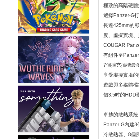
極致的高階硬體
選擇Panze
長達425mm
度、虛擬實境、
COUGAR Pan
有組件至Panz
7個擴充插槽最
享受虛擬實境的
遊戲與多媒體檔
個3.5吋的HD
卓越的散熱系統
Panzer-G
冷散熱器、8個