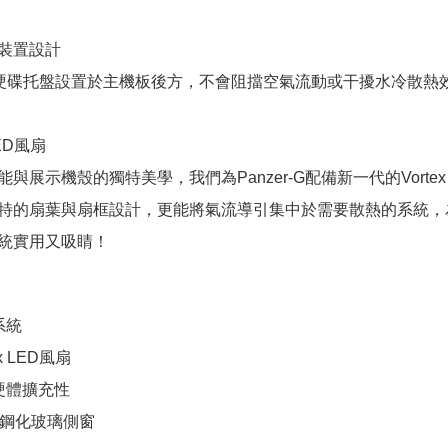
裝置設計
鋼製硬碟托盤設置於主機板後方，不會阻擋空氣流動或干擾水冷散熱
LED風扇
與展示機殼的獨特美學，我們為Panzer-G配備新一代的Vorte
特的扇葉與扇框設計，更能將氣流導引集中於需要散熱的系統，
統實用又吸睛！
系統
x LED風扇
硬體擴充性
明鋼化玻璃側窗