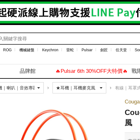
ROG
機械鍵盤
Keychron
雷蛇
Pulsar
劍匠
任天堂
So
品牌館
🔥Pulsar 6th 30%OFF大特價🔥
戰
有線｜耳罩
Coug
Cou
風