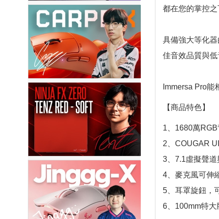
都在您的掌控之
具備強大等化器的
佳音效品質與低
Immersa
【商品特色】
1、1680萬RG
2、COUGAR U
3、7.1虛擬聲道
4、麥克風可伸
5、耳罩旋鈕，
6、100mm