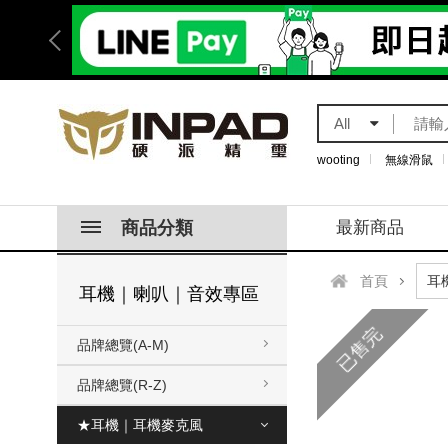
All
wooting
無線滑鼠
商品分類
最新商品
首頁
耳機｜喇叭｜音效專區
已售完
品牌總覽(A-M)
品牌總覽(R-Z)
★耳機｜耳機麥克風