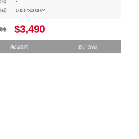
型號
-
條碼
000173000074
$3,490
價格
商品諮詢
影片介紹