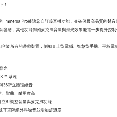
下！
 Immersa Pro能讓您自訂義耳機功能，並確保最高品質的聲音效
音響應，其他功能例如麥克風音量與燈光效果能進一步提升控制
 Pro能相容於所有的遊戲裝置，例如桌上型電腦、智慧型手機、平
B背光
IX™ 系統
與360º立體環繞音
縮、彎曲、耐用度高
可立即調整音量與麥克風功能
特大版耳罩隔絕外界噪音並增加舒適度