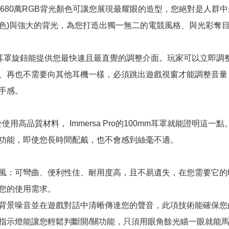
Pro的1680萬RGB背光顏色可讓您展現最耀眼的造型，您絕對是
色)與強大的背光，為您打造出獨一無二的電競風格、與光彩奪
 Pro的耳罩旋鈕能提供您最快速且最直覺的調整介面。玩家可以立
、再也不需要向其他耳機一樣，必須跳出遊戲視窗才能調整音量
手感。
於使用高品質材料， Immersa Pro的100mm耳罩就能證
功能，即使您長時間配戴，也不會感到絲毫不適。
風：可彎曲、便利性佳、耐用度高，且不易遺失，在您需要它的
您的使用需求。
背景噪音並在遊戲對話中清晰傳達您的聲音，此項技術能確保您
D指示燈能讓您輕鬆判斷開/關功能，只須用眼角餘光瞄一眼就能