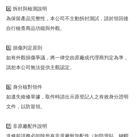
4️⃣ 拆封與檢測說明
為保留產品完整性，本公司不主動拆封測試，請於領回後
自行檢查商品功能與外觀。
5️⃣ 損傷判定原則
如有外觀損傷爭議，將一律交由原廠或代理商判定為準，
請恕本公司無法提供主觀認定。
6️⃣ 身分核對領件
如遺失維修單據，取件時請出示原登記人之有效身分證明
文件，以防冒領。
7️⃣ 非原廠配件說明
送修前請務必卸除所有非原廠附加配件（如防滑貼、鍵帽