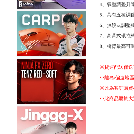
4、氣壓調整升
5、具有五種調
6、無段式調整
7、高背式環抱
8、椅背最高可調
※貨運配送僅送
※離島/偏遠地
※此為客訂購買
※此商品屬於大