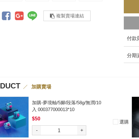
複製賣場連結
付款
分期
ODUCT
加購賣場
加購-夢境軸/5腳/段落/58g/無潤/10
入 000377000013*10
$50
選購
-
+