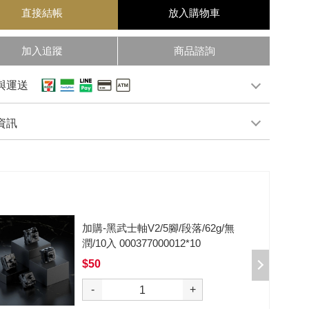
直接結帳
放入購物車
加入追蹤
商品諮詢
與運送
資訊
加購-黑武士軸V2/5腳/段落/62g/無
潤/10入 000377000012*10
$50
選購
-
+