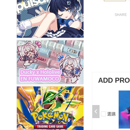
ADD PR
加購-剪刀石頭布猜拳鍵帽一盒四
入000385000289
$199
選購
-
+