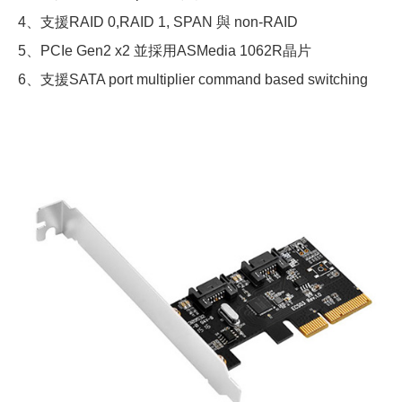
4、支援RAID 0,RAID 1, SPAN 與 non-RAID
5、PCIe Gen2 x2 並採用ASMedia 1062R晶片
6、支援SATA port multiplier command based switching