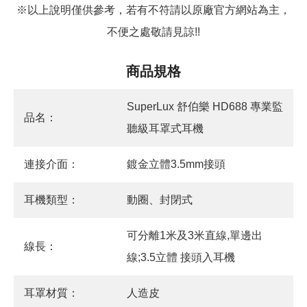
※以上說明僅供參考，若有不符請以原廠官方網站為主，
不便之處敬請見諒!!
商品規格
SuperLux 舒伯樂 HD688 專業監
品名：
聽級耳罩式耳機
連接介面：
鍍金立體3.5mm接頭
耳機類型：
動圈、封閉式
可分離1米及3米直線,單邊出
線長：
線;3.5立體 接頭入耳機
耳罩材質：
人造皮