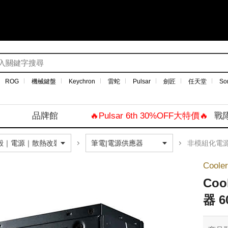
ROG
機械鍵盤
Keychron
雷蛇
Pulsar
劍匠
任天堂
So
品牌館
🔥Pulsar 6th 30%OFF大特價🔥
戰
非模組化電
Coole
Coo
器 6