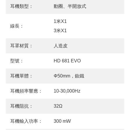
耳機類型：
動圈、半開放式
1米X1
線長：
3米X1
耳罩材質：
人造皮
型號：
HD 681 EVO
耳機單體：
Φ50mm，釹鐵
耳機頻率響應：
10-30,000Hz
耳機阻抗：
32Ω
耳機輸入功率：
300 mW