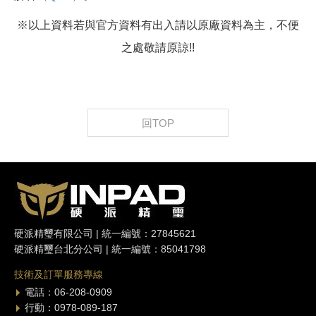
※以上資料若與官方資料有出入請以原廠資料為主，不便
之處敬請原諒!!
回TOP
硬派精璽有限公司 | 統一編號：27845621
硬派精璽台北分公司 | 統一編號：85041798
技術及訂單服務專線
電話：06-208-0909
行動：0978-089-187