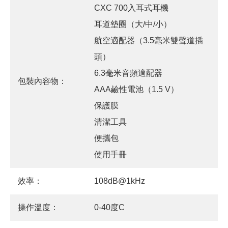
CXC 700入耳式耳機
耳道墊圈（大/中/小）
航空適配器（3.5毫米雙聲道插
頭）
6.3毫米音頻適配器
包裝內容物：
AAA鹼性電池（1.5 V）
保護膜
清潔工具
便攜包
使用手冊
效率：
108dB@1kHz
操作溫度：
0-40度C