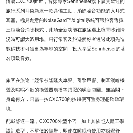
隨著CXC700面世，音頻專家Sennheiser旗下廣受歡迎的
旅行系列耳筒新添一款具備主動，消除噪音功能的入耳式
耳塞。極具創意的NoiseGard™/digital系統可讓旅客選擇
三種噪音消除模式，此項全新功能在旅途遇上喧鬧吵雜情
況時可謂大派用場。飛行常客及旅遊愛好者透過此項先進
數碼技術可獲更為寧靜的空間，投入享受Sennheiser的著
名頂級音效。
旅客在旅途上經常被隆隆火車聲、引擎巨響、刺耳渦輪機
聲及嗡嗡不斷的揚聲器廣播等煩厭的噪音包圍。無論閣下
身處何方，只需一按CXC700的按鈕便可置身理想聆聽環
境。
配戴舒適一流，CXC700外型小巧，加上其依照人體工學
設計造型，不單便於攜帶，即使在睡眠時使用亦感覺舒