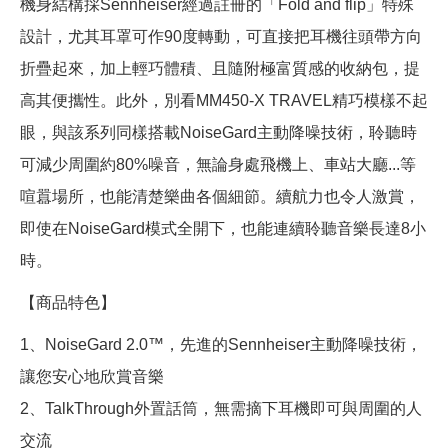
機身結構採Sennheiser經過註冊的「Fold and flip」特殊
設計，尤其耳罩可作90度轉動，可直接把耳機往頭帶方向
折疊起來，加上輕巧體積、且隨附極富質感的收納包，提
高其便攜性。此外，別看MM450-X TRAVEL精巧模樣不起
眼，與該系列同樣搭載NoiseGard主動降噪技術，聆聽時
可減少周圍約80%噪音，無論身處飛機上、車站大廳...等
喧囂場所，也能清楚樂曲各個細節。續航力也令人激賞，
即使在NoiseGard模式全開下，也能連續聆聽音樂長達8小
時。
【商品特色】
1、NoiseGard 2.0™，先進的Sennheiser主動降噪技術，
讓您安心地欣賞音樂
2、TalkThrough外置話筒，無需摘下耳機即可與周圍的人
交流