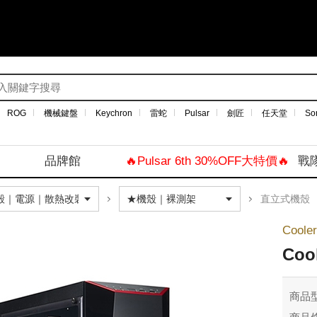
ROG
機械鍵盤
Keychron
雷蛇
Pulsar
劍匠
任天堂
So
品牌館
🔥Pulsar 6th 30%OFF大特價🔥
戰
直立式機殼
Coole
Coo
商品