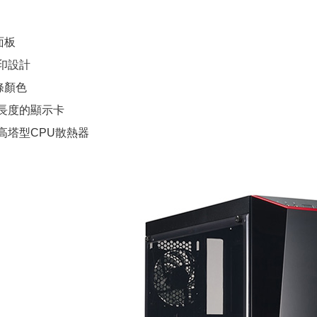
面板
印設計
條顏色
M長度的顯示卡
M高塔型CPU散熱器