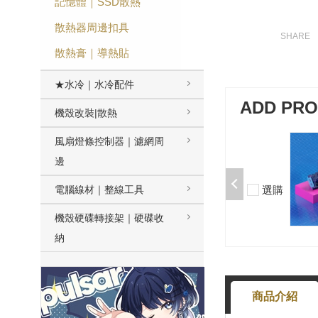
記憶體｜SSD散熱
散熱器周邊扣具
散熱膏｜導熱貼
★水冷｜水冷配件
ADD PR
機殼改裝|散熱
風扇燈條控制器｜濾網周
加購-夢境軸/5腳/段落/58g/無潤/10
入 000377000013*10
邊
$50
選購
電腦線材｜整線工具
-
+
機殼硬碟轉接架｜硬碟收
納
商品介紹