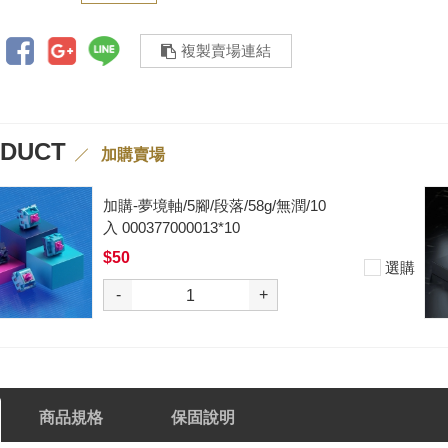
複製賣場連結
ODUCT
加購賣場
加購-黑武士軸V2/5腳/段落/62g/無
潤/10入 000377000012*10
$50
選購
-
+
商品規格
保固說明