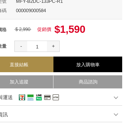
型號
MFY-B2DC-133PC-R1
條碼
000009000584
$1,590
$ 2,990
促銷價
價格
數量
-
+
直接結帳
放入購物車
加入追蹤
商品諮詢
與運送
資訊