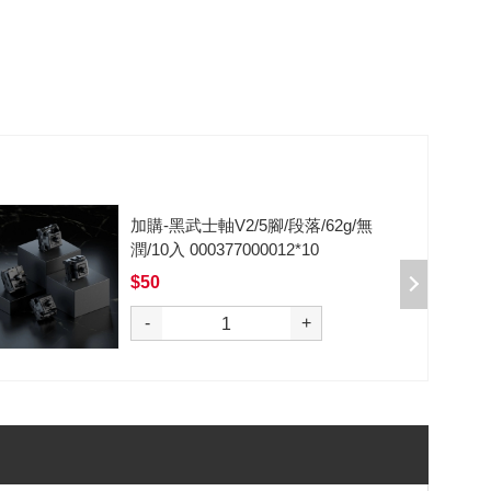
加購-剪刀石頭布猜拳鍵帽一盒四
入000385000289
$199
選購
-
+