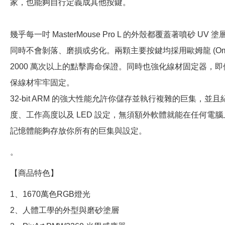
家，也能夠自行定義成其他按鍵。
幾乎每一吋 MasterMouse Pro L 的外殼都覆蓋著噴砂 U
同時不會剝落、磨損或劣化。兩顆主要按鍵均採用歐姆龍 (Omr
2000 萬次以上的點擊壽命保證。同時也強化線材固定器，
保線材牢牢固定。
32-bit ARM 的強大性能允許你儲存並執行複雜的巨集，並且紀
度、工作高度以及 LED 設定，無須額外軟體就能在任何電腦上
記憶體能夠存放你所有的巨集與設定。
。
【商品特色】
1、1670萬色RGB燈光
2、人體工學的外型與磨砂塗層