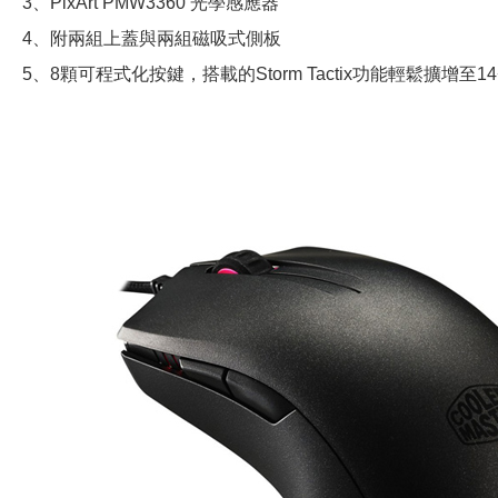
3、PixArt PMW3360 光學感應器
4、附兩組上蓋與兩組磁吸式側板
5、8顆可程式化按鍵，搭載的Storm Tactix功能輕鬆擴增至1