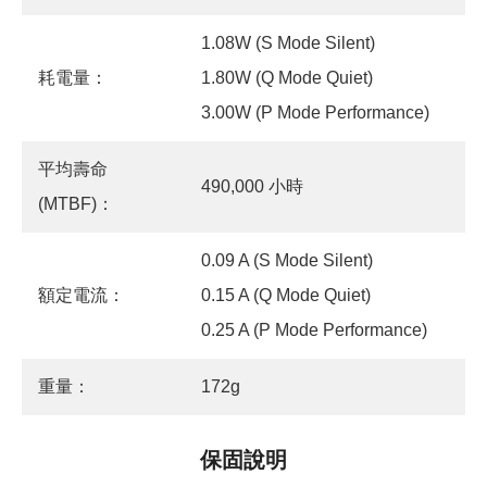
1.08W (S Mode Silent)
耗電量：
1.80W (Q Mode Quiet)
3.00W (P Mode Performance)
平均壽命
490,000 小時
(MTBF)：
0.09 A (S Mode Silent)
額定電流：
0.15 A (Q Mode Quiet)
0.25 A (P Mode Performance)
重量：
172g
保固說明