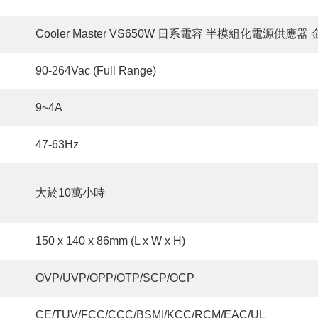
Cooler Master VS650W 日系電容 半模組化電源供應器 
90-264Vac (Full Range)
9~4A
47-63Hz
大於10萬小時
150 x 140 x 86mm (L x W x H)
OVP/UVP/OPP/OTP/SCP/OCP
CE/TUV/FCC/CCC/BSMI/KCC/RCM/EAC/UL