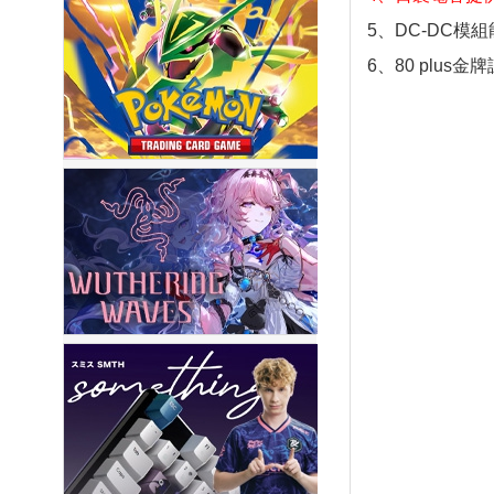
5、DC-DC模
6、80 plus