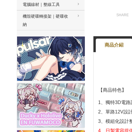
電腦線材｜整線工具
機殼硬碟轉接架｜硬碟收
納
商品介紹
【商品特色】
1、獨特3D電路
2、單路12V
3、模組化設計
4、日製電容提