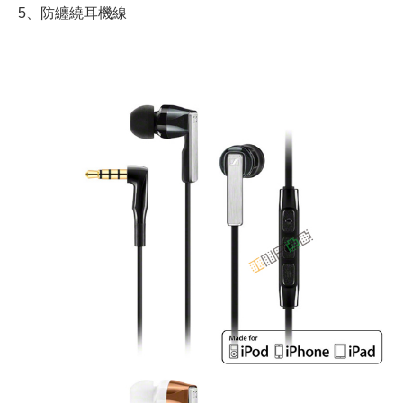
5、防纏繞耳機線