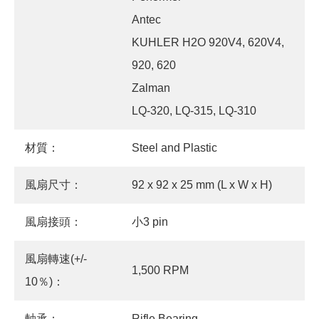
Antec
KUHLER H2O 920V4, 620V4,
920, 620
Zalman
LQ-320, LQ-315, LQ-310
材質：
Steel and Plastic
風扇尺寸：
92 x 92 x 25 mm (L x W x H)
風扇接頭：
小3 pin
風扇轉速(+/-
1,500 RPM
10％)：
軸承：
Rifle Bearing