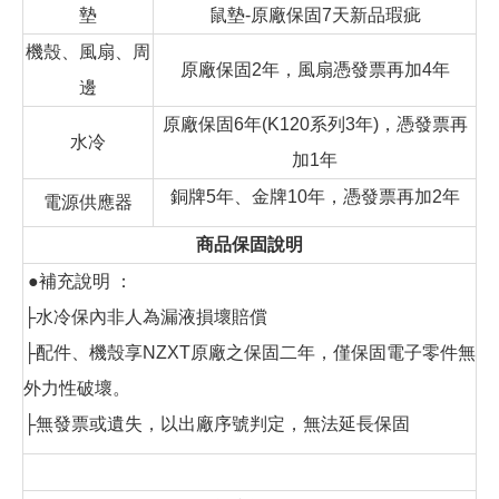
墊
鼠墊-原廠保固7天新品瑕疵
機殼、風扇、周
原廠保固2年，風扇憑發票再加4年
邊
原廠保固6年(K120系列3年)，憑發票再
水冷
加1年
銅牌5年、金牌10年，憑發票再加2年
電源供應器
商品保固說明
●補充說明 ：
├水冷保內非人為漏液損壞賠償
├配件、機殼享NZXT原廠之保固二年，僅保固電子零件無
外力性破壞。
├無發票或遺失，以出廠序號判定，無法延長保固