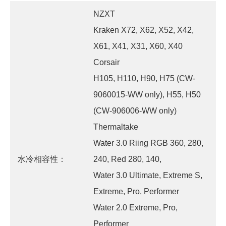
NZXT
Kraken X72, X62, X52, X42,
X61, X41, X31, X60, X40
Corsair
H105, H110, H90, H75 (CW-
9060015-WW only), H55, H50
(CW-906006-WW only)
Thermaltake
Water 3.0 Riing RGB 360, 280,
水冷相容性：
240, Red 280, 140,
Water 3.0 Ultimate, Extreme S,
Extreme, Pro, Performer
Water 2.0 Extreme, Pro,
Performer