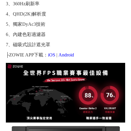
3、360Hz刷新率
4、QHD(2K)解析度
5、獨家DyAc3技術
6、內建色彩過濾器
7、磁吸式設計遮光罩
├
ZOWIE APP下載：
iOS
|
Android