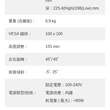
mm
深：225.4(High)/198(Low) mm
重量 (含腳架)：
6.9 kg
VESA 牆掛：
100 x 100
高度調整：
155 mm
左右旋轉：
45˚/ 45˚
前後傾斜：
-5˚- 35˚
額定電壓：100-240V
電源類型/技術：
電源供應：內建
耗電量 ( 最大)：<80W