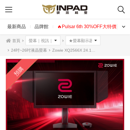
最新商品
品牌館
🔥Pulsar 6th 30%OFF大特價🔥
首頁
24吋~26吋液晶螢幕
Zowie XQ2566X 24.1吋專業電競螢幕 360Hz DyAc3
預購