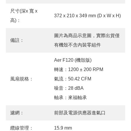
尺寸(深x 寬 x
372 x 210 x 349 mm (D x W x H)
高)：
圖片為商品示意圖，實際出貨僅
備註：
有機殼不含內裝零組件
Aer F120 (機殼版)
轉速：1200 ± 200 RPM
風扇規格：
氣流：50.42 CFM
噪音：28 dBA
軸承：來福軸承
濾網：
前部及電源供應器進氣口
纜線管理：
15.9 mm