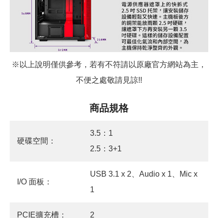
※以上說明僅供參考，若有不符請以原廠官方網站為主，
不便之處敬請見諒
!!
商品規格
3.5：1
硬碟空間：
2.5：3+1
USB 3.1 x 2、Audio x 1、Mic x
I/O 面板：
1
PCIE擴充槽：
2