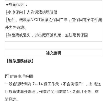
●補充說明 ：
├水冷保內非人為漏液損壞賠償
├配件、機殼享NZXT原廠之保固二年，僅保固電子零件無
外力性破壞。
├無發票或遺失，以出廠序號判定，無法延長保固
補充說明
【維修服務條款】
1️⃣ 維修處理時間
一般處理時間為 7～14 個工作天（不含例假日）。如需送
回原廠或海外處理，作業時間可能需 1～2 個月不等，敬
請見諒。