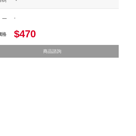
條碼
-
-
項一
$470
價格
商品諮詢