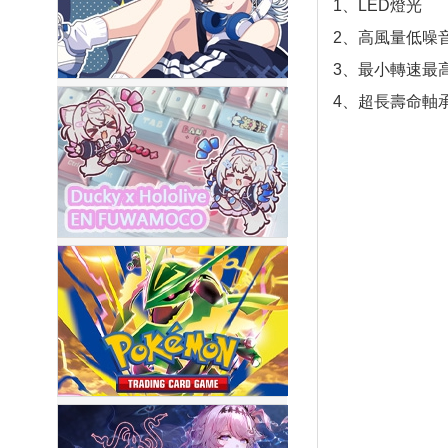
1、LED燈光
2、高風量低噪
3、最小轉速最
4、超長壽命軸