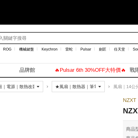
ROG
機械鍵盤
Keychron
雷蛇
Pulsar
劍匠
任天堂
So
品牌館
🔥Pulsar 6th 30%OFF大特價🔥
戰
風扇｜14公
NZXT
NZX
商品