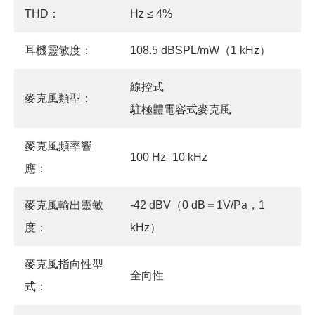
THD：
Hz ≤ 4%
耳機靈敏度：
108.5 dBSPL/mW（1 kHz）
線控式
麥克風類型：
駐極體電容式麥克風
麥克風頻率響
100 Hz–10 kHz
應：
麥克風輸出靈敏
-42 dBV（0 dB＝1V/Pa，1
度：
kHz）
麥克風指向性型
全向性
式：