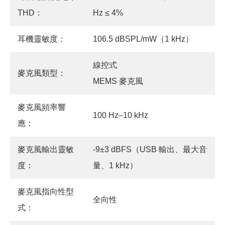
THD：
Hz ≤ 4%
耳機靈敏度：
106.5 dBSPL/mW（1 kHz）
線控式
麥克風類型：
MEMS 麥克風
麥克風頻率響
100 Hz–10 kHz
應：
麥克風輸出靈敏
-9±3 dBFS（USB 輸出、最大音
度：
量、1 kHz）
麥克風指向性型
全向性
式：