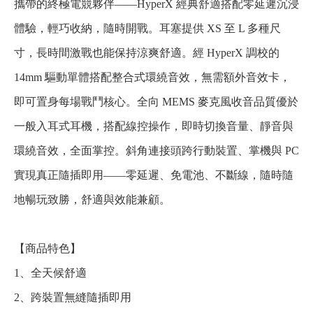
攜帶的終極電競夥伴——HyperX 經典舒適搭配零延遲沉浸
體驗，輕巧收納，隨時開戰。耳塞提供 XS 至 L 多種尺
寸，長時間激戰也能保持涼爽舒適。經 HyperX 調校的
14mm 驅動單體搭配整合式環繞音效，無需額外音效卡，
即可置身每場戰鬥核心。全向 MEMS 麥克風收音品質優於
一般入耳式耳機，搭配線控操作，即時切換音量、靜音與
環繞音效，全面掌控。斜角連接頭跨行動裝置、掌機與 PC
實現真正隨插即用——零延遲、免電池、不斷線，隨時隨
地暢玩致勝，舒適與效能兼顧。
【商品特色】
1、全天候舒適
2、跨裝置無縫隨插即用