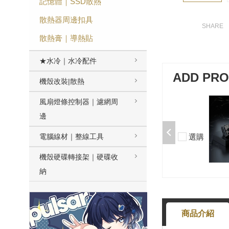
記憶體｜SSD散熱
散熱器周邊扣具
散熱膏｜導熱貼
★水冷｜水冷配件
ADD PR
機殼改裝|散熱
風扇燈條控制器｜濾網周
加購-剪刀石頭布猜拳鍵帽一盒四
入000385000289
邊
$199
選購
電腦線材｜整線工具
-
+
機殼硬碟轉接架｜硬碟收
納
商品介紹