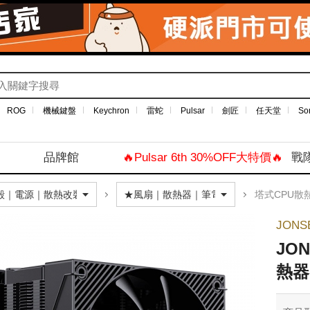
ROG
機械鍵盤
Keychron
雷蛇
Pulsar
劍匠
任天堂
So
品牌館
🔥Pulsar 6th 30%OFF大特價🔥
戰
塔式CPU散
JON
JO
熱器