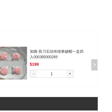
加購-黑武士軸V2/5腳/段落/62g/無
潤/10入 000377000012*10
$50
-
+