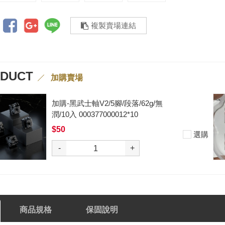
複製賣場連結
ODUCT
加購賣場
加購-夢境軸/5腳/段落/58g/無潤/10
入 000377000013*10
$50
選購
-
+
商品規格
保固說明