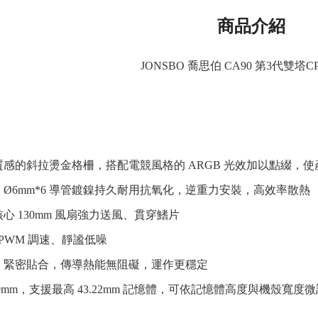
商品介紹
JONSBO 喬思伯 CA90 第3代雙塔
質感的斜拉燙金格柵，搭配電競風格的 ARGB 光效加以點綴，
，Ø6mm*6 導管鍍鎳持久耐用抗氧化，逆重力安裝，高效率散熱
心 130mm 風扇強力送風、貫穿鰭片
m PWM 調速、靜謐低噪
，緊密貼合，傳導熱能無阻礙，運作更穩定
59mm，支援最高 43.22mm 記憶體，可依記憶體高度與機殼寬度