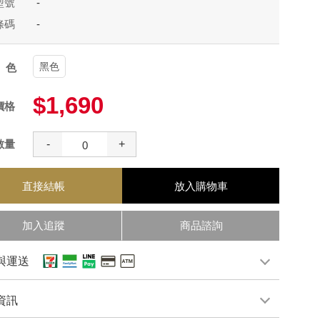
型號
-
條碼
-
黑色
顏色
$1,690
價格
數量
-
+
直接結帳
放入購物車
加入追蹤
商品諮詢
與運送
資訊