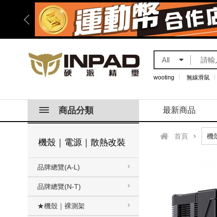
All
wooting
無線滑鼠
商品分類
最新商品
首頁
機殼｜電源｜散熱改裝
品牌總覽(A-L)
品牌總覽(N-T)
★機殼｜裸測架