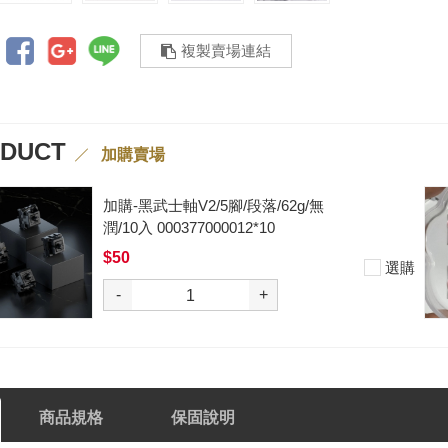
複製賣場連結
ODUCT
加購賣場
加購-夢境軸/5腳/段落/58g/無潤/10
入 000377000013*10
$50
選
-
+
商品規格
保固說明