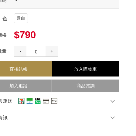
條碼
-
透白
顏色
$790
價格
數量
-
+
直接結帳
放入購物車
加入追蹤
商品諮詢
與運送
資訊