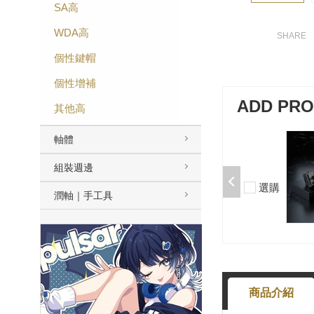
SA高
WDA高
個性鍵帽
個性增補
ADD PR
其他高
軸體
加購-剪刀石頭布猜拳鍵帽一盒四
入000385000289
組裝週邊
$199
選購
潤軸｜手工具
-
+
商品介紹