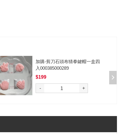
加購-黑武士軸V2/5腳/段落/62g/無
潤/10入 000377000012*10
$50
購
-
+