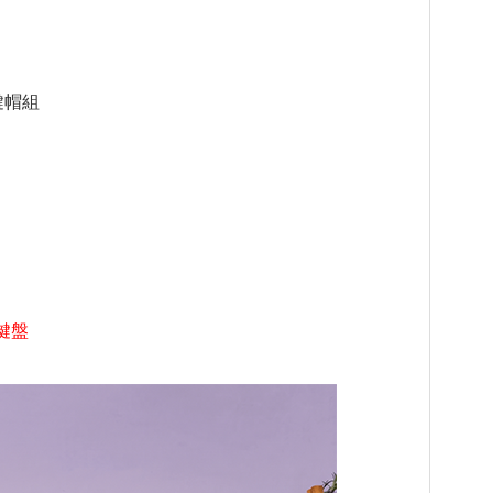
朵鍵帽組
鍵盤