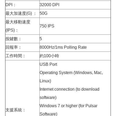
DPI：
32000 DPI
最大加速度(G) ：
50G
最大移動速度
750 IPS
(IPS)：
按鍵數：
5
回報率：
8000Hz/1ms Polling Rate
工作時間：
約100小時
USB Port
Operating System (Windows, Mac,
Linux)
Internet connection (to download
software)
Windows 7 or higher (for Pulsar
支援系統：
Software)