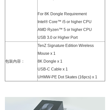
For 8K Dongle Requirement
Intel® Core™ i5 or higher CPU
AMD Ryzen™ 5 or higher CPU
USB 3.0 or Higher Port
TenZ Signature Edition Wireless
Mouse x 1
包裝內容：
8K Dongle x 1
USB-C Cable x 1
UHMW-PE Dot Skates (16pcs) x 1