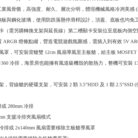
業風骨骼，高強度、耐久、層次分明，體現機械風格冷冽美感 (面板
側板與鋼化玻璃，使用防跌落懸停滑桿設計，頂蓋、底板也均免
顯卡（需另購轉換支架與延長線）第二槽顯卡安裝位至底板內側空間
設置 ARGB 燈條點綴，營造電競遊戲氛圍感，需插入到有效 5V ARG
風罩，可安裝背艙雙 12cm 風扇導風至主板艙，給主板 MOSFET
×360 冷排，海景房也能擁有風道級機殼的散熱力，整機可安裝 13 風
，背線艙的硬碟支架，可安裝 2 顆 3.5”HDD 及 1 顆 2.5”SSD
排或 280mm 冷排
5mm 支援冷排夾風扇模式
m 冷排或 2x140mm 風扇需要移除主板艙導風罩