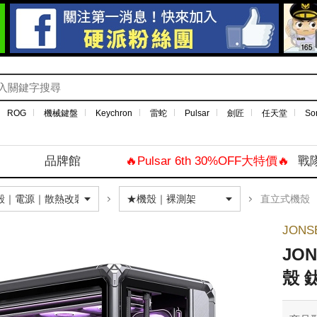
ROG
機械鍵盤
Keychron
雷蛇
Pulsar
劍匠
任天堂
So
品牌館
🔥Pulsar 6th 30%OFF大特價🔥
戰
直立式機殼
JON
JO
殼 