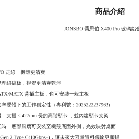
商品介紹
JONSBO 喬思伯 X400 Pro 玻璃
I/O 走線，機殼更清爽
雙理線擋板，視覺更清爽乾淨
ATX/MATX 背插主板，也可安裝一般主板
硬體下的工作穩定性（專利號：2025222237963)
，支援 ≤ 427mm 長的高階顯卡 ，並內建顯卡支架
式時，底部風扇可安裝至機殼底面外側，光效映射桌面
2 Gen 2 Type-C(10Gbps+)，讓未來大容量資料傳輸更順暢