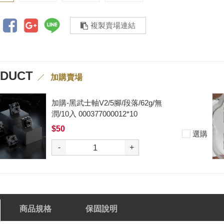
複製賣場連結
ODUCT
加購賣場
段落/62g/無
加購-剪刀石頭布
2*10
入000385000289
$199
選購
+
-
商品規格
保固說明