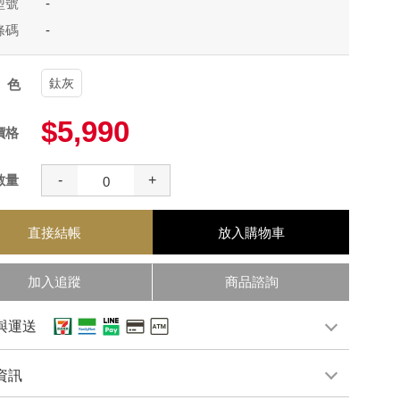
型號
-
條碼
-
鈦灰
顏色
$5,990
價格
數量
-
+
直接結帳
放入購物車
加入追蹤
商品諮詢
與運送
資訊