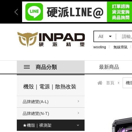
All
wooting
無線滑鼠
商品分類
最新商品
首頁
機殼｜電源｜散熱改裝
品牌總覽(A-L)
品牌總覽(N-T)
★機殼｜裸測架