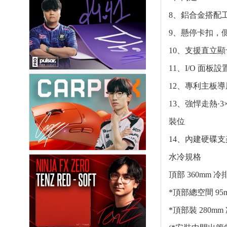
8、鋁合金搭配工
9、懸停卡扣，
10、支援直立
11、I/O 面板
12、專利主板導
13、強悍走熱·3
裝位
14、內建硬碟支架
水冷規格
頂部 360mm 冷
*頂部總空間 9
*頂部裝 280m