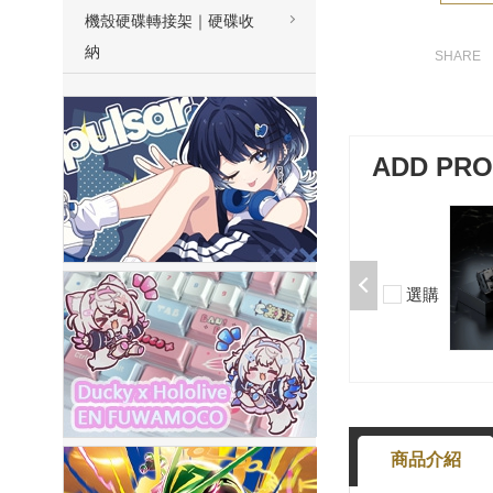
機殼硬碟轉接架｜硬碟收
納
ADD PR
g/無潤/10
加購-黑武士軸V2/5腳/
潤/10入 00037700001
$50
選購
+
-
商品介紹