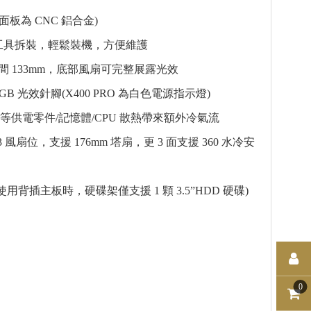
為 CNC 鋁合金)
工具拆裝，輕鬆裝機，方便維護
 133mm，底部風扇可完整展露光效
B 光效針腳(X400 PRO 為白色電源指示燈)
 等供電零件/記憶體/CPU 散熱帶來額外冷氣流
扇位，支援 176mm 塔扇，更 3 面支援 360 水冷安
 (使用背插主板時，硬碟架僅支援 1 顆 3.5”HDD 硬碟)
0