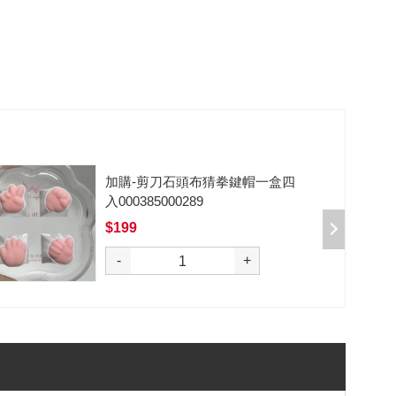
猜拳鍵帽一盒四
加購-夢境軸/5腳/段
入 00037700001
$50
選購
+
-