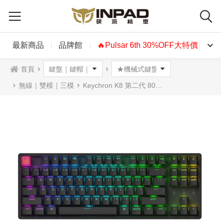
最新商品
品牌館
🔥Pulsar 6th 30%OFF大特價🔥
首頁
無線｜雙模｜三模
Keychron K8 第二代 80% QMK無線機械式鍵盤 RGB 紅軸 茶軸 香蕉軸 英文 (熱插拔)