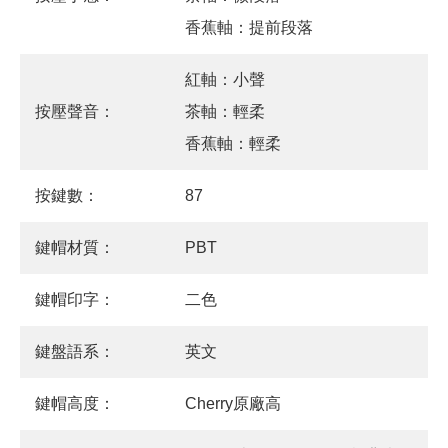
香蕉軸：提前段落
紅軸：小聲
按壓聲音：
茶軸：輕柔
香蕉軸：輕柔
按鍵數：
87
鍵帽材質：
PBT
鍵帽印字：
二色
鍵盤語系：
英文
鍵帽高度：
Cherry原廠高