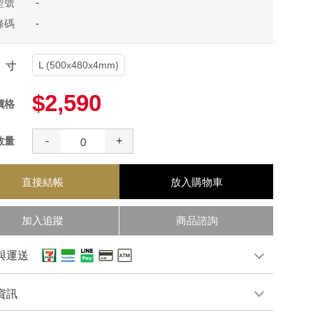
型號
-
條碼
-
L (500x480x4mm)
尺寸
$2,590
價格
數量
-
+
直接結帳
放入購物車
加入追蹤
商品諮詢
與運送
資訊