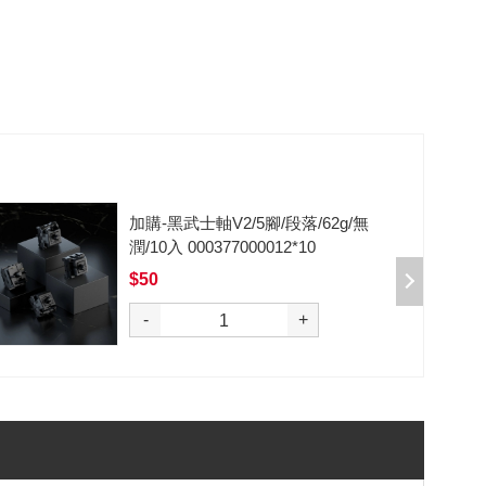
加購-黑武士軸V2/5腳/段落/62g/無
潤/10入 000377000012*10
$50
選購
-
+