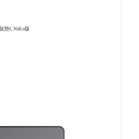
滑鼠墊L NiKo版