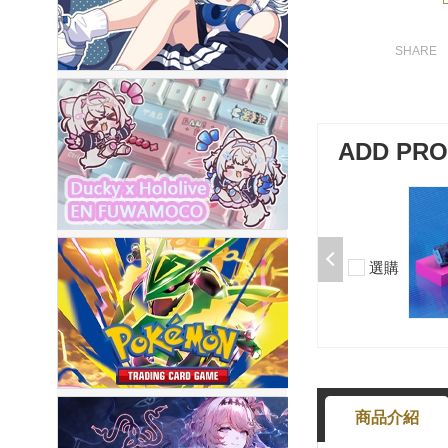
ADD PR
加購-剪刀石頭布猜拳鍵帽一盒四
入000385000289
$199
選購
-
+
商品介紹