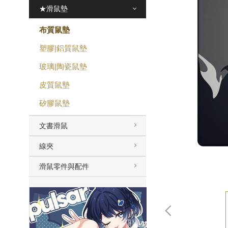
★滑鼠墊
布質鼠墊
塑膠|鋁質鼠墊
玻璃|陶瓷鼠墊
皮質鼠墊
矽膠鼠墊
文書滑鼠
線夾
滑鼠零件與配件