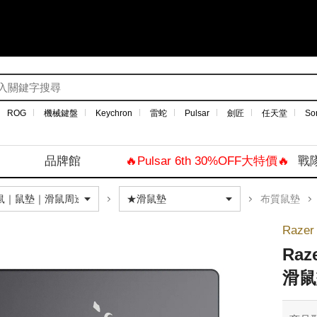
ROG
機械鍵盤
Keychron
雷蛇
Pulsar
劍匠
任天堂
So
品牌館
🔥Pulsar 6th 30%OFF大特價🔥
戰
布質鼠墊
Raze
Raz
滑鼠