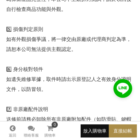
自行檢查商品功能與外觀。
5️⃣ 損傷判定原則
如有外觀損傷爭議，將一律交由原廠或代理商判定為準，
請恕本公司無法提供主觀認定。
6️⃣ 身分核對領件
如遺失維修單據，取件時請出示原登記人之有效身分證明
文件，以防冒領。
7️⃣ 非原廠配件說明
送修前請務必卸除所有非原廠附加配件（如防滑貼、鍵帽
0
0
等）。本公司不保證此類配件之保存或補償。如更換新品
放入購物車
直接結帳
返回
聯絡客服
購物車
後導致配件不再適用，本公司亦不承擔任何責任或補償義