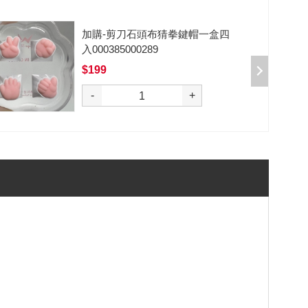
加購-剪刀石頭布猜拳鍵帽一盒四
入000385000289
$199
選購
-
+