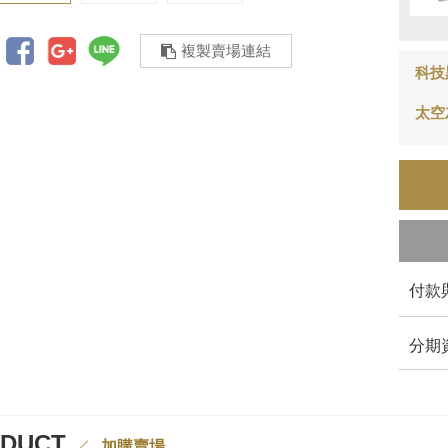
複製賣場連結
科技
太空
付款
分期
ODUCT
加購賣場