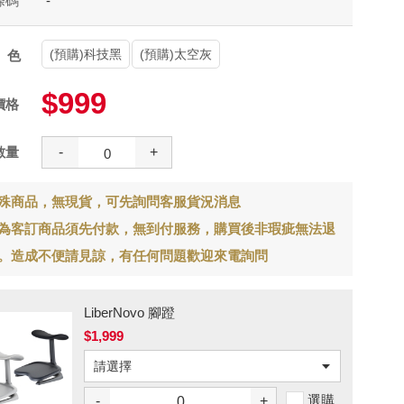
條碼
-
(預購)科技黑
(預購)太空灰
顏色
$999
價格
數量
-
+
殊商品，無現貨，可先詢問客服貨況消息
為客訂商品須先付款，無到付服務，購買後非瑕疵無法退
。造成不便請見諒，有任何問題歡迎來電詢問
LiberNovo 腳蹬
$1,999
選購
-
+