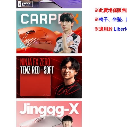
※此賣場僅販售
※
椅子、坐墊、
※適用於
Liber