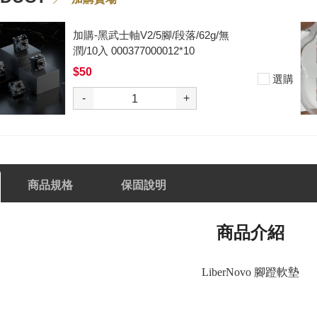
加購-黑武士軸V2/5腳/段落/62g/無
潤/10入 000377000012*10
$50
選購
-
+
商品規格
保固說明
商品介紹
LiberNovo 腳蹬軟墊