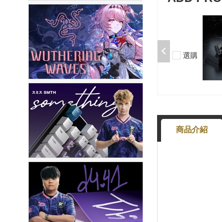
加購-夢境軸/5腳/段落/58g/無潤/10
入 000377000013*10
$50
選購
-
+
商品介紹