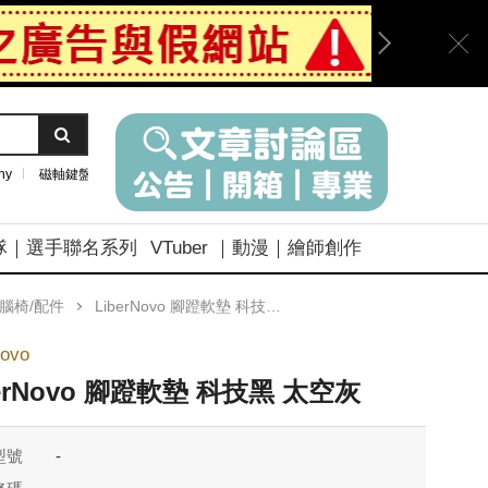
ny
磁軸鍵盤
隊｜選手聯名系列
VTuber ｜動漫｜繪師創作
o電腦椅/配件
LiberNovo 腳蹬軟墊 科技黑 太空灰
Novo
berNovo 腳蹬軟墊 科技黑 太空灰
型號
-