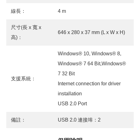
線長：
4 m
尺寸(長 x 寬 x
646 x 280 x 37 mm (L x W x H)
高)：
Windows® 10, Windows® 8,
Windows® 7 64 Bit,Windows®
7 32 Bit
支援系統：
Internet connection for driver
installation
USB 2.0 Port
備註：
USB 2.0 連接埠：2