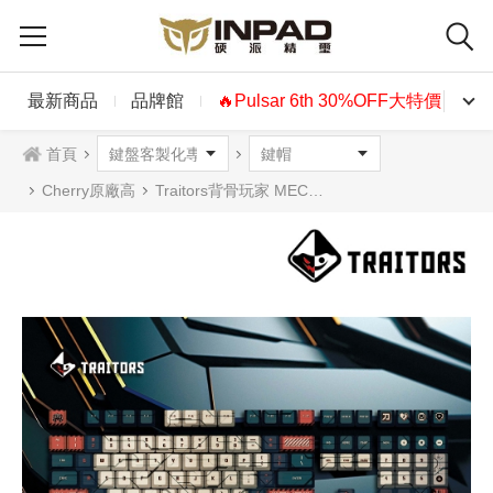
最新商品
品牌館
🔥Pulsar 6th 30%OFF大特價🔥
首頁
Cherry原廠高
Traitors背骨玩家 MECHA 機甲 PBT熱昇華108鍵帽組