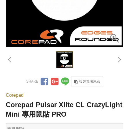
複製賣場連結
Corepad
Corepad Pulsar Xlite CL CrazyLight
Mini 專用鼠貼 PRO