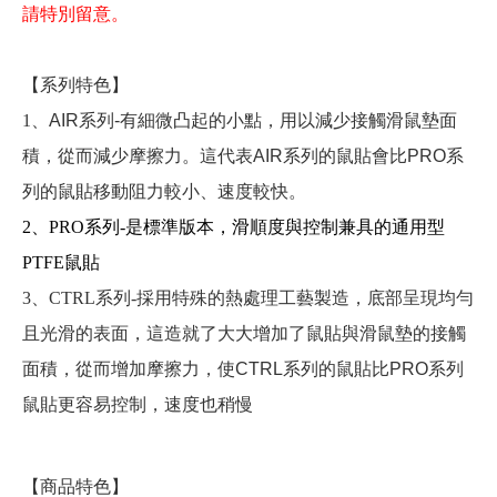
請特別留意
。
【系列特色】
1、
AIR系列-
有細微凸起的小點，用以減少接觸滑鼠墊面
積，從而減少摩擦力。
這代表
AIR
系列的鼠貼會比
PRO
系
列的
鼠貼移動阻力較小、速度較
快
。
2、PRO系列-是標準版本，滑順度與控制兼具的通用型
PTFE鼠貼
3、CTRL系列-
採用特殊的熱處理工藝製造，底部呈現均勻
且光滑的表面，這造就了大大增加了鼠貼與滑鼠墊的接觸
面積，從而增加摩擦力，使
CTRL
系列的鼠貼比
PRO
系列
鼠貼更容易控制，速度也稍慢
【商品特色】