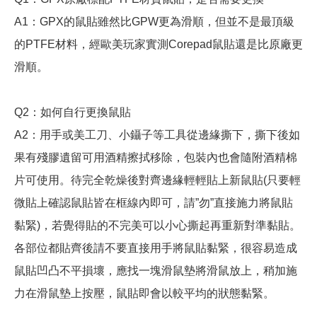
A1
：
GPX
的鼠貼雖然比
GPW
更為滑順，但並不是最頂級
的
PTFE
材料，經歐美玩家實測
Corepad
鼠貼還是比原廠更
滑順。
Q2
：如何自行更換鼠貼
A2
：用
手或美工刀、小鑷子等工具從邊緣撕下，撕下後如
果有殘膠遺留可用酒精擦拭移除，包裝內也會隨附酒精棉
片可使用。待完全乾燥後對齊邊緣輕輕貼上新鼠貼
(
只要輕
微貼上確認鼠貼皆在框線內即可，請
”
勿
”直接
施力將鼠貼
黏緊
)
，若覺得貼的不完美可以小心撕起再重新對準黏貼。
各部位都貼齊後請不要直接用手將鼠貼黏緊，很容易造成
鼠貼凹凸不平損壞，應找一塊滑鼠墊將滑鼠放上，稍加施
力在滑鼠墊上按壓，鼠貼即會以較平均的狀態黏緊。