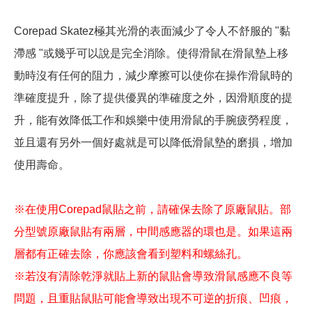
Corepad Skatez
極其光滑的表面減少了令人不舒服的
"
黏
滯感
"
或幾乎可以說是完全消除。使得滑鼠在滑鼠墊上移
動時沒有任何的阻力，減少摩擦可以使你在操作滑鼠時的
準確度提升，
除了提供優異的準確度之外，因滑順度的提
升，
能有效
降低工作和娛樂中使用
滑鼠的手腕
疲勞
程度，
並且還有另外一個好處就是可以降低滑鼠墊的磨損，增加
使用壽命。
※在使用
Corepad
鼠貼之前，請確保去除了原廠鼠貼。部
分型號原廠鼠貼有兩層，中間感應器的環也是。如果這兩
層都有正確去除，你應該會看到塑料和螺絲孔。
※
若沒有清除乾淨就貼上新的鼠貼會導致滑鼠感應不良等
問題，且重貼鼠貼可能會導致出現不可逆的折痕、凹痕，