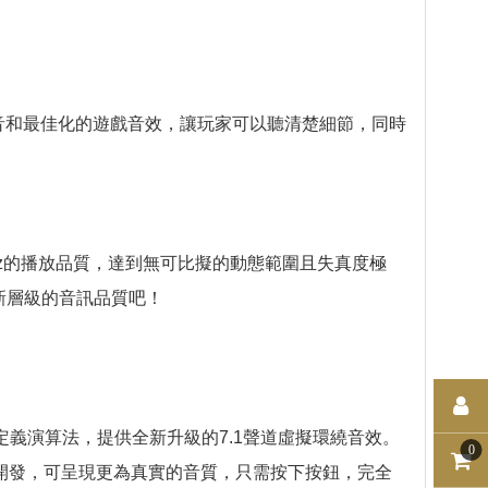
撼的沉厚低音和最佳化的遊戲音效，讓玩家可以聽清楚細節，同時
bit/96kHz的播放品質，達到無可比擬的動態範圍且失真度極
全新層級的音訊品質吧！
化其自定義演算法，提供全新升級的7.1聲道虛擬環繞音效。
0
ation™ 技術開發，可呈現更為真實的音質，只需按下按鈕，完全