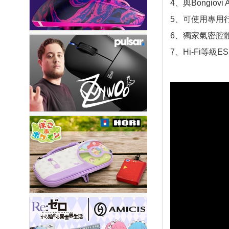
4、與Bongiov
5、可使用專用
6、獨家氣密腔體
7、Hi-Fi等級