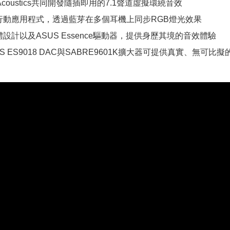
i Acoustics共同開發隨插即用的7.1聲道虛擬環繞音效
行動應用程式，透過藍芽在多個耳機上同步RGB燈光效果
設計以及ASUS Essence驅動器，提供身歷其境的音效體驗
ESS ES9018 DAC與SABRE9601K擴大器可提供真實、無可比