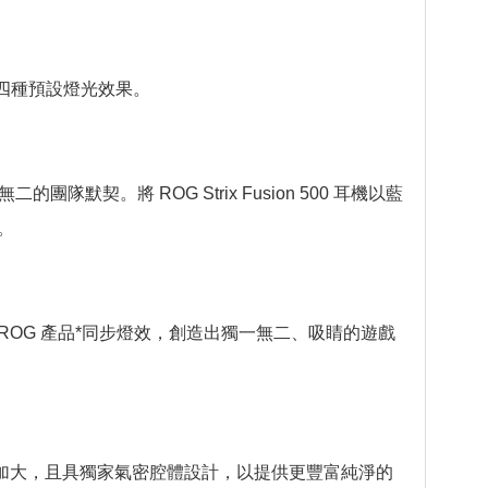
合和四種預設燈光效果。
默契。將 ROG Strix Fusion 500 耳機以藍
。
ura 功能的 ROG 產品*同步燈效，創造出獨一無二、吸睛的遊戲
周圍的面積加大，且具獨家氣密腔體設計，以提供更豐富純淨的