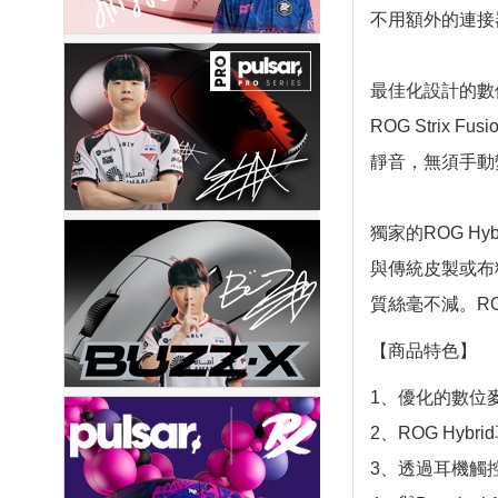
不用額外的連接
最佳化設計的數
ROG Stri
靜音，無須手動
獨家的ROG Hyb
與傳統皮製或布料
質絲毫不減。R
【商品特色】
1、優化的數位
2、ROG Hy
3、透過耳機觸