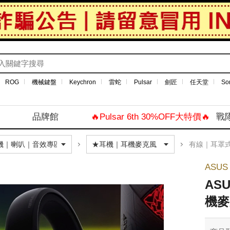
ROG
機械鍵盤
Keychron
雷蛇
Pulsar
劍匠
任天堂
So
品牌館
🔥Pulsar 6th 30%OFF大特價🔥
戰
有線｜耳罩
ASUS
ASU
機麥