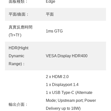
面板種類：
Edge
平面/曲面：
平面
真實反應時間
1ms GTG
(Tr+Tf )
HDR(Hight
Dynamic
VESA Display HDR400
Range)：
2 x HDMI 2.0
1 x Displayport 1.4
1 x USB Type-C (Alternate
Mode; Upstream port; Power
輸出介面：
Delivery up to 18W)