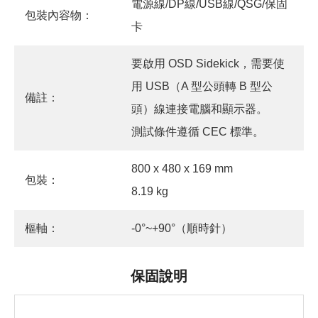
電源線/DP線/USB線/QSG/保固
包裝內容物：
卡
要啟用 OSD Sidekick，需要使
用 USB（A 型公頭轉 B 型公
備註：
頭）線連接電腦和顯示器。
測試條件遵循 CEC 標準。
800 x 480 x 169 mm
包裝：
8.19 kg
樞軸：
-0°~+90°（順時針）
保固說明