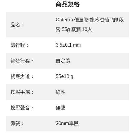
商品規格
Gateron 佳達隆 龍吟磁軸 2腳 段
品名：
落 55g 廠潤 10入
總行程：
3.5±0.1 mm
觸發行程：
自定義
觸底力道：
55±10 g
按壓手感：
線性
按壓聲音：
無聲
彈簧：
20mm單段