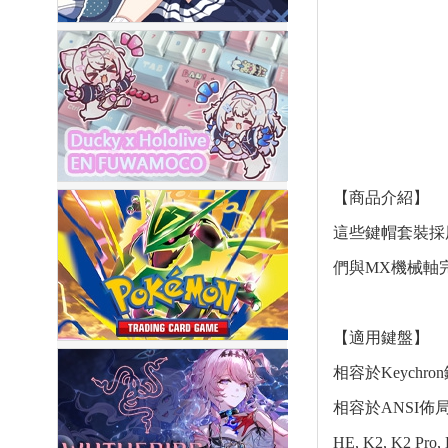
【商品介紹】
這些鍵帽套裝採
們與MX機械軸
【適用鍵盤】
相容於Keychro
相容於ANSI佈局Q, Q 
HE, K2, K2 Pro, 