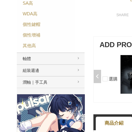
SA高
WDA高
個性鍵帽
個性增補
ADD PR
其他高
軸體
加購-剪刀石頭布猜拳鍵帽一盒四
入000385000289
組裝週邊
$199
選購
潤軸｜手工具
-
+
商品介紹