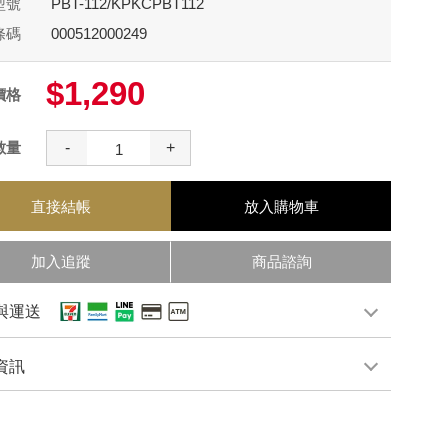
型號
PBT-112/KPKCPBT112
條碼
000512000249
$1,290
價格
數量
-
+
直接結帳
放入購物車
加入追蹤
商品諮詢
與運送
資訊