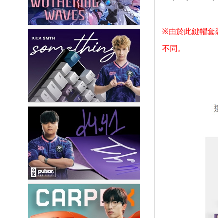
※由於此鍵帽套
不同。