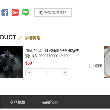
複製賣場連結
ODUCT
加購賣場
加購-夢境軸/5腳/段落/58g/無潤/10
入 000377000013*10
$50
選購
-
+
商品規格
保固說明