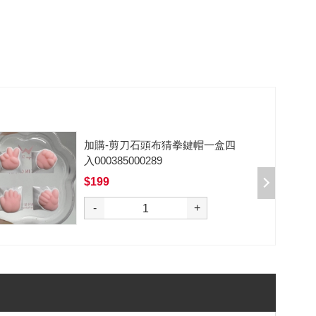
加購-黑武士軸V2/5腳/段落/62g/無
潤/10入 000377000012*10
$50
-
+