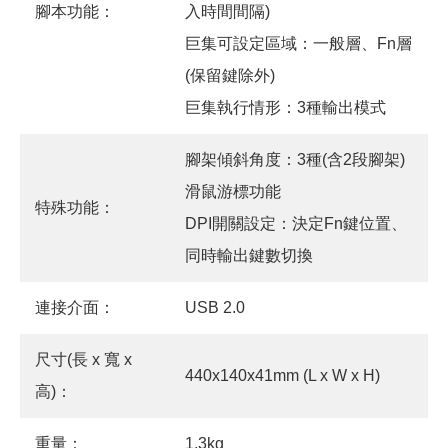
腳本功能：
入時間間隔)
巨集可設定區域：一般層、Fn層
(保留鍵除外)
巨集執行情形：3種輸出模式
腳架傾斜角度：3種(含2段腳架)
滑鼠游標功能
特殊功能：
DPI開關設定：決定Fn鍵位置、
同時輸出鍵數切換
連接介面：
USB 2.0
尺寸(長 x 寬 x
440x140x41mm (L x W x H)
高)：
重量：
1.3kg