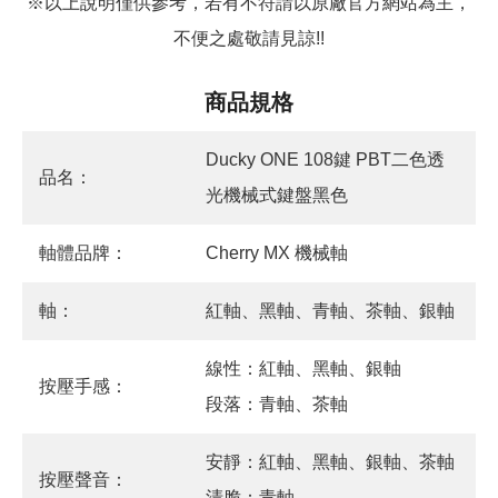
※以上說明僅供參考，若有不符請以原廠官方網站為主，
不便之處敬請見諒!!
商品規格
Ducky ONE 108鍵 PBT二色透
品名：
光機械式鍵盤黑色
軸體品牌：
Cherry MX 機械軸
軸：
紅軸、黑軸、青軸、茶軸、銀軸
線性：紅軸、黑軸、銀軸
按壓手感：
段落：青軸、茶軸
安靜：紅軸、黑軸、銀軸、茶軸
按壓聲音：
清脆：青軸