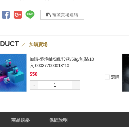
複製賣場連結
ODUCT
加購賣場
加購-黑武士軸V2/5腳/段落/62g/無
潤/10入 000377000012*10
$50
選購
-
+
商品規格
保固說明