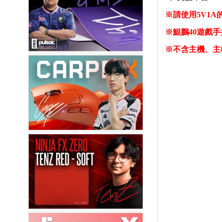
※請使用5V1A
※鯤鵬40遊戲
※不含主機、主