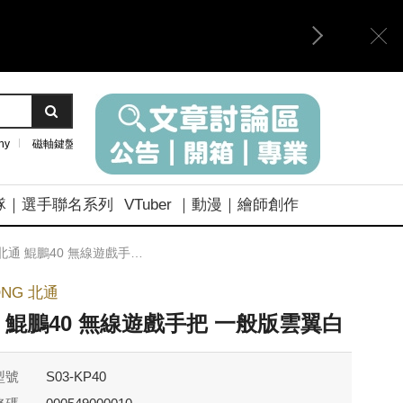
ny
磁軸鍵盤
隊｜選手聯名系列
VTuber ｜動漫｜繪師創作
北通 鯤鵬40 無線遊戲手把 一般版雲翼白
ONG 北通
 鯤鵬40 無線遊戲手把 一般版雲翼白
型號
S03-KP40