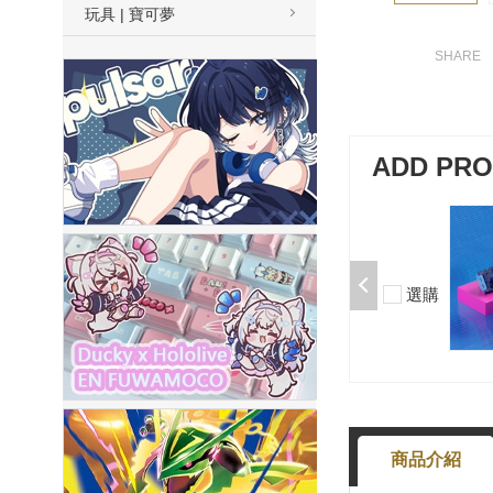
玩具 | 寶可夢
ADD PR
加購-夢境軸/5腳/段落/58g/無潤/10
入 000377000013*10
$50
選購
-
+
商品介紹