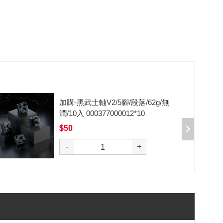
加購-剪刀石頭布猜拳鍵帽一盒四
入000385000289
$199
選購
-
+