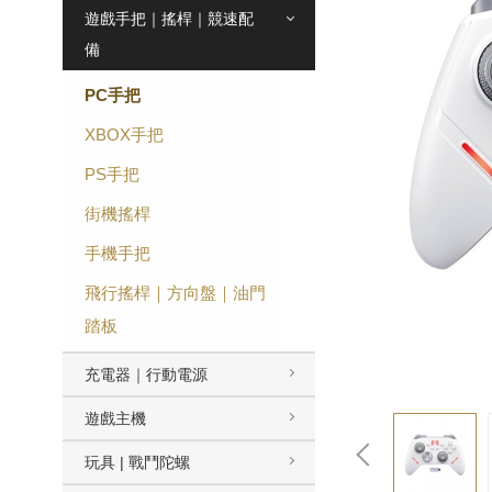
遊戲手把｜搖桿｜競速配
備
PC手把
XBOX手把
PS手把
街機搖桿
手機手把
飛行搖桿｜方向盤｜油門
踏板
充電器｜行動電源
遊戲主機
玩具 | 戰鬥陀螺