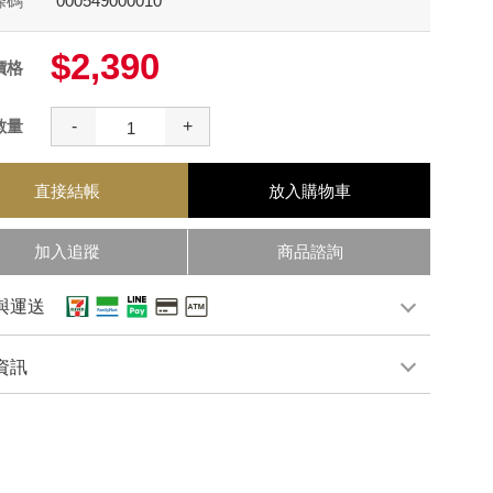
條碼
000549000010
$2,390
價格
數量
-
+
直接結帳
放入購物車
加入追蹤
商品諮詢
與運送
資訊