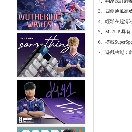
2、獨家設計腳
3、四側通風高
4、輕鬆在超清晰的 
5、M27UP 具有 
6、搭載Super
7、遊戲功能：