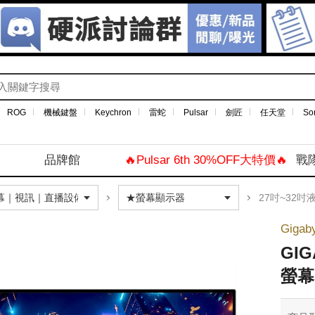
ROG
機械鍵盤
Keychron
雷蛇
Pulsar
劍匠
任天堂
So
品牌館
🔥Pulsar 6th 30%OFF大特價🔥
戰
27吋~32吋
Gigab
GI
螢幕